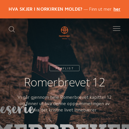
HVA SKJER I NORKIRKEN MOLDE?
Finn ut mer
her
PLAYLIST
Romerbrevet 12
Vi går gjennom hele Romerbrevet kapittel 12
og finner ut hva denne oppsummeringen av
hva det kristne livet innebærer