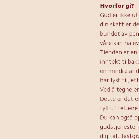
Hvorfor gi?
Gud er ikke ut
din skatt er de
bundet av peng
våre kan ha ev
Tienden er en b
inntekt tilbak
en mindre andel
har lyst til, e
Ved å tegne en
Dette er det e
fyll ut felten
Du kan også o
gudstjenesten 
digitalt fastg