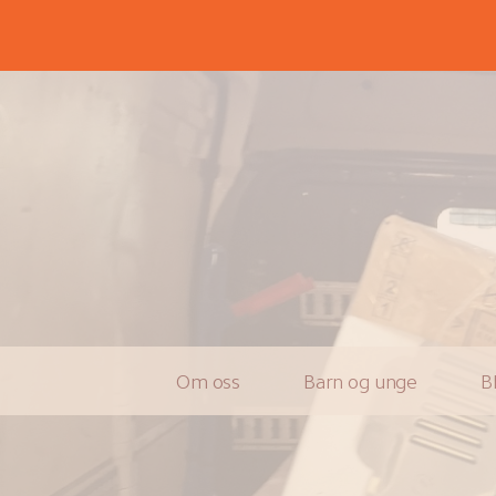
Om oss
Barn og unge
B