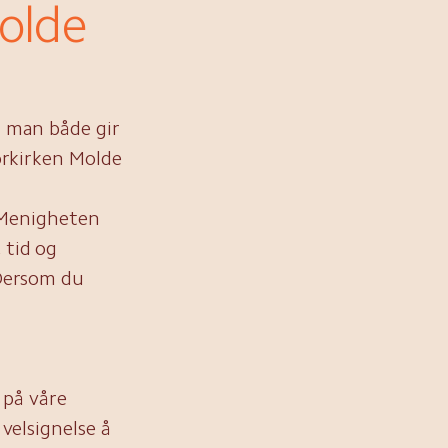
Molde
t man både gir
Norkirken Molde
r. Menigheten
 tid og
 Dersom du
 på våre
 velsignelse å