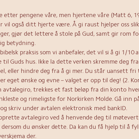
e etter pengene våre, men hjertene våre (Matt 6, 1
r vil også ditt hjerte være. Å gi raust hjelper oss slik 
er, gjør det lettere å stole på Gud, samt gir rom f
ig betydning.
ibelsk praksis som vi anbefaler, det vil si å gi 1/10 a
e til Guds hus. Ikke la dette verken skremme deg fra 
, eller hindre deg fra å gi mer. Du står uansett fri t
tter eget ønske og evne – valget er opp til deg! (2. Kor
 avtalegiro, trekkes et fast beløp fra din konto hv
nkleste og rimeligste for Norkirken Molde. Gå inn p
e og skriv under avtalen elektronisk med bankID.
pprette avtalegiro ved å henvende deg til møtever
dersom du ønsker dette. Da kan du få hjelp til å fyl
iverskjema der.