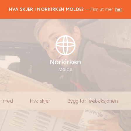
HVA SKJER I NORKIRKEN MOLDE?
Finn ut mer
her
li med
Hva skjer
Bygg for livet-aksjonen