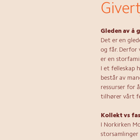
Giver
Gleden av å g
Det er en gled
og får. Derfor
er en storfami
I et felleskap 
består av mang
ressurser for 
tilhører vårt f
Kollekt vs fa
I Norkirken Mo
storsamlinger 