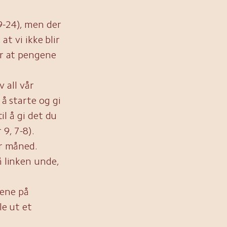
9-24), men der
at vi ikke blir
or at pengene
v all vår
å starte og gi
il å gi det du
 9, 7-8).
er måned.
å linken unde,
tene på
le ut et