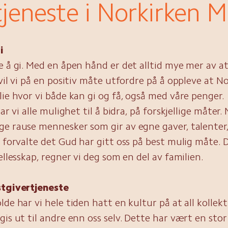
tjeneste i Norkirken 
i
e å gi. Med en åpen hånd er det alltid mye mer av a
 vil vi på en positiv måte utfordre på å oppleve at 
lie hvor vi både kan gi og få, også med våre penger.
har vi alle mulighet til å bidra, på forskjellige måte
e rause mennesker som gir av egne gaver, talenter,
å forvalte det Gud har gitt oss på best mulig måte.
ellesskap, regner vi deg som en del av familien.
stgivertjeneste
lde har vi hele tiden hatt en kultur på at all kollekt
gis ut til andre enn oss selv. Dette har vært en stor