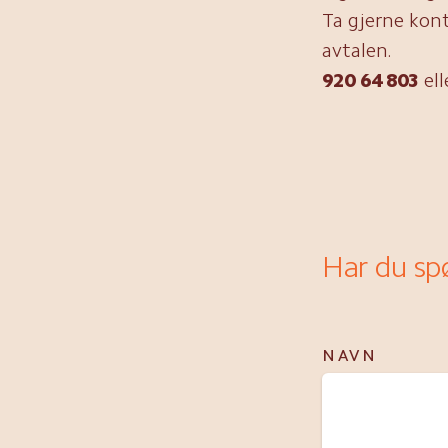
Ta gjerne kont
avtalen.
920 64 803
ell
Har du spø
NAVN