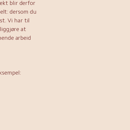
lekt blir derfor
kelt: dersom du
t. Vi har til
liggjøre at
nende arbeid
ksempel: