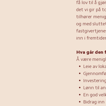
få lov til å gj
det vi gir på 
tilhører menigh
og med sluttet
fastgivertjen
inn i fremtide
Hva går den f
Å være menigh
Leie av lok
Gjennomfør
Investerin
Lønn til a
En god vel
Bidrag inn