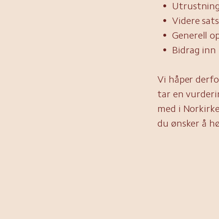
Utrustning
Videre sat
Generell o
Bidrag inn 
Vi håper derfo
tar en vurderi
med i Norkirke
du ønsker å h