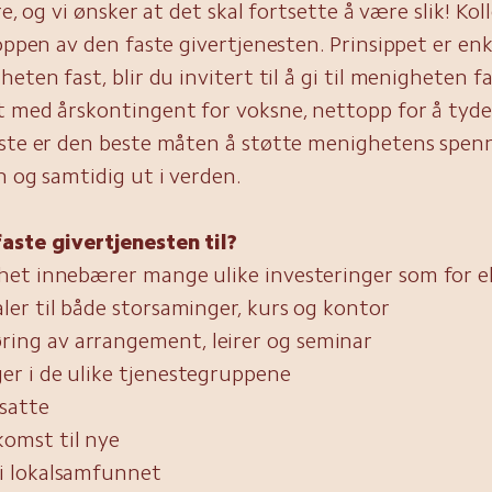
øre, og vi ønsker at det skal fortsette å være slik! Kol
toppen av den faste givertjenesten. Prinsippet er en
eten fast, blir du invitert til å gi til menigheten fas
 med årskontingent for voksne, nettopp for å tyde
este er den beste måten å støtte menighetens spen
n og samtidig ut i verden.
aste givertjenesten til?
et innebærer mange ulike investeringer som for e
aler til både storsaminger, kurs og kontor
ing av arrangement, leirer og seminar
ger i de ulike tjenestegruppene
nsatte
komst til nye
 i lokalsamfunnet