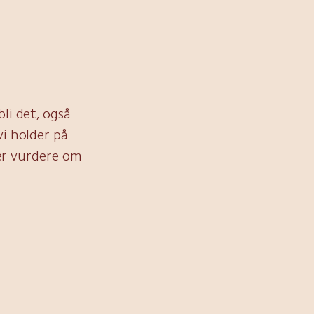
li det, også
i holder på
ler vurdere om