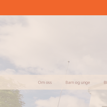
Om oss
Barn og unge
B