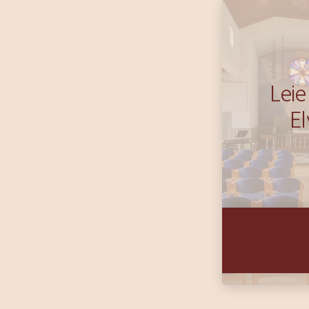
Leie
El