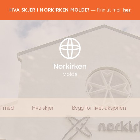
HVA SKJER I NORKIRKEN MOLDE?
Finn ut mer
her
li med
Hva skjer
Bygg for livet-aksjonen