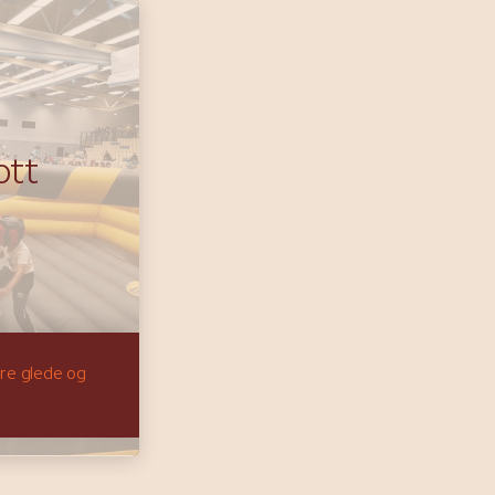
ott
spre glede og