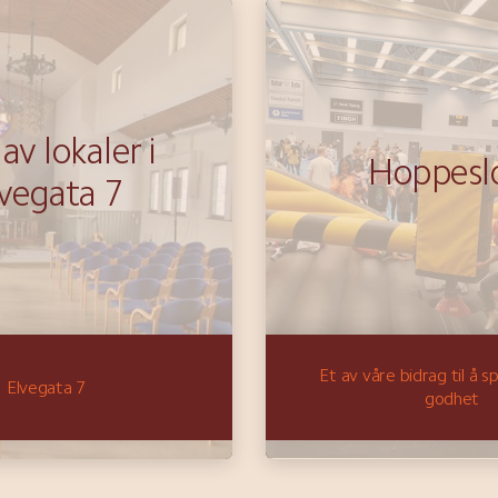
 av lokaler i
Hoppesl
vegata 7
Et av våre bidrag til å 
Elvegata 7
godhet