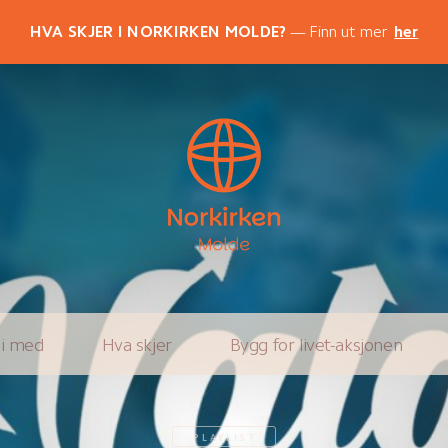
HVA SKJER I NORKIRKEN MOLDE?
Finn ut mer
her
li med
Hva skjer
Bygg for livet-aksjonen
PLAYLIST