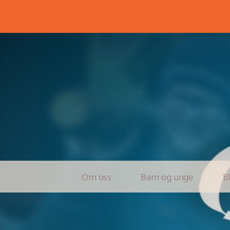
Om oss
Barn og unge
B